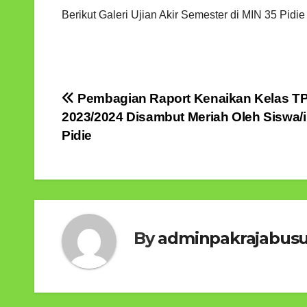
Berikut Galeri Ujian Akir Semester di MIN 35 Pid
Post
Pembagian Raport Kenaikan Kelas TP
2023/2024 Disambut Meriah Oleh Siswa/i
navigation
Pidie
By
adminpakrajabus