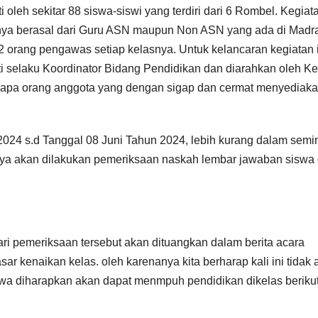
ti oleh sekitar 88 siswa-siswi yang terdiri dari 6 Rombel. Kegiat
tunya berasal dari Guru ASN maupun Non ASN yang ada di Madr
 2 orang pengawas setiap kelasnya. Untuk kelancaran kegiatan 
ati selaku Koordinator Bidang Pendidikan dan diarahkan oleh K
erapa orang anggota yang dengan sigap dan cermat menyediak
n 2024 s.d Tanggal 08 Juni Tahun 2024, lebih kurang dalam sem
utnya akan dilakukan pemeriksaan naskah lembar jawaban siswa
ari pemeriksaan tersebut akan dituangkan dalam berita acara
ar kenaikan kelas. oleh karenanya kita berharap kali ini tidak 
swa diharapkan akan dapat menmpuh pendidikan dikelas beriku