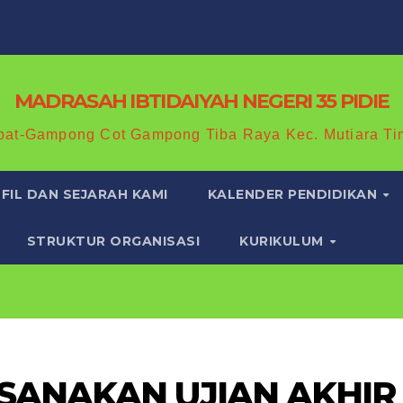
MADRASAH IBTIDAIYAH NEGERI 35 PIDIE
bat-Gampong Cot Gampong Tiba Raya Kec. Mutiara Ti
FIL DAN SEJARAH KAMI
KALENDER PENDIDIKAN
STRUKTUR ORGANISASI
KURIKULUM
AKSANAKAN UJIAN AKHIR