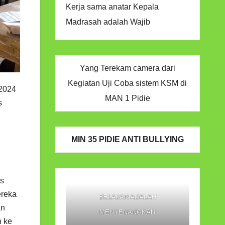
Kerja sama anatar Kepala
Madrasah adalah Wajib
Yang Terekam camera dari
Kegiatan Uji Coba sistem KSM di
 2024
MAN 1 Pidie
s
MIN 35 PIDIE ANTI BULLYING
as
ereka
BELAJAR ADALAH
an
MENYENANGKAN
n ke