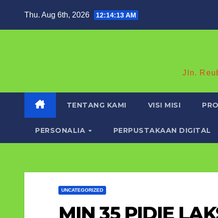
Skip
Thu. Aug 6th, 2026
12:14:14 AM
to
content
Jln. Reu
TENTANG KAMI
VISI MISI
PRO
PERSONALIA
PERPUSTAKAAN DIGITAL
UNCATEGORIZED
MIN 35 PIDIE L