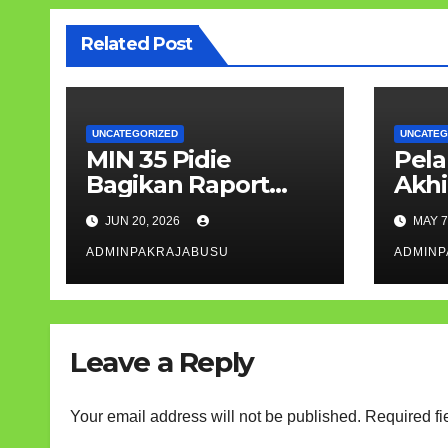
Related Post
UNCATEGORIZED
UNCATEG
MIN 35 Pidie
Pela
Bagikan Raport
Akhi
Semester Genap TP
Sisw
JUN 20, 2026
MAY 7
2025/2026, Apresiasi
35 P
Prestasi Siswa
ADMINPAKRAJABUSU
Lanc
ADMINP
Leave a Reply
Your email address will not be published.
Required fi