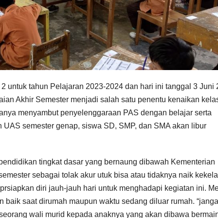
 2 untuk tahun Pelajaran 2023-2024 dan hari ini tanggal 3 Juni
ilaian Akhir Semester menjadi salah satu penentu kenaikan kela
yogyanya menyambut penyelenggaraan PAS dengan belajar serta
an UAS semester genap, siswa SD, SMP, dan SMA akan libur
a pendidikan tingkat dasar yang bernaung dibawah Kementerian
emester sebagai tolak akur utuk bisa atau tidaknya naik kekel
rsiapkan diri jauh-jauh hari untuk menghadapi kegiatan ini. M
kan baik saat dirumah maupun waktu sedang diluar rumah. “jang
jar seorang wali murid kepada anaknya yang akan dibawa bermai