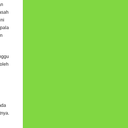
an
asah
ini
epala
an
inggu
 oleh
ada
tnya.