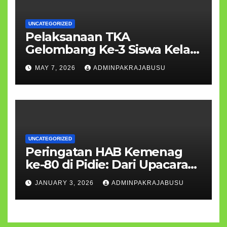
UNCATEGORIZED
Pelaksanaan TKA
Gelombang Ke-3 Siswa Kelas
VI MIN 35 Pidie Berjalan
MAY 7, 2026
ADMINPAKRAJABUSU
Lancar
UNCATEGORIZED
Peringatan HAB Kemenag
ke-80 di Pidie: Dari Upacara
Khidmat Hingga Kemeriahan
JANUARY 3, 2026
ADMINPAKRAJABUSU
Prestasi Siswa MI