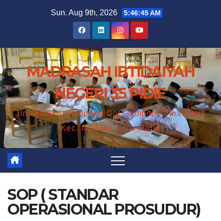
Skip
Sun. Aug 9th, 2026
5:46:45 AM
to
content
MADRASAH IBTIDAIYAH
NEGERI 35 PIDIE
Jln. Reubat-Gampong Cot Gampong Tiba Raya
Kec. Mutiara Timur Pidie
SOP ( STANDAR
OPERASIONAL PROSUDUR)