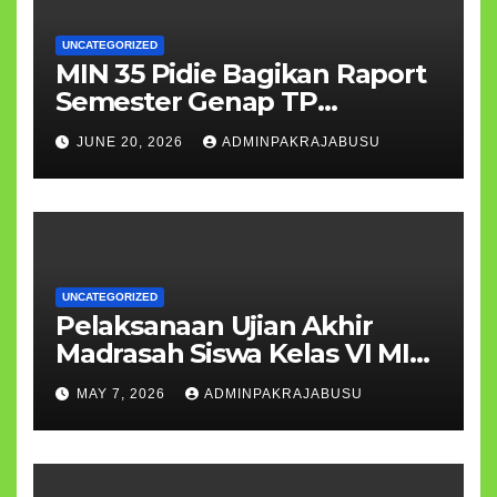
UNCATEGORIZED
MIN 35 Pidie Bagikan Raport
Semester Genap TP
2025/2026, Apresiasi Prestasi
JUNE 20, 2026
ADMINPAKRAJABUSU
Siswa
UNCATEGORIZED
Pelaksanaan Ujian Akhir
Madrasah Siswa Kelas VI MIN
35 Pidie Berjalan Lancar
MAY 7, 2026
ADMINPAKRAJABUSU