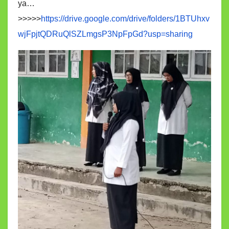
ya…
>>>>>
https://drive.google.com/drive/folders/1BTUhxv
wjFpjtQDRuQlSZLmgsP3NpFpGd?usp=sharing