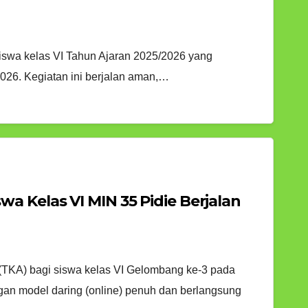
iswa kelas VI Tahun Ajaran 2025/2026 yang
2026. Kegiatan ini berjalan aman,…
a Kelas VI MIN 35 Pidie Berjalan
KA) bagi siswa kelas VI Gelombang ke-3 pada
ngan model daring (online) penuh dan berlangsung