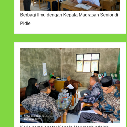
Berbagi Ilmu dengan Kepala Madrasah Senior di
Pidie