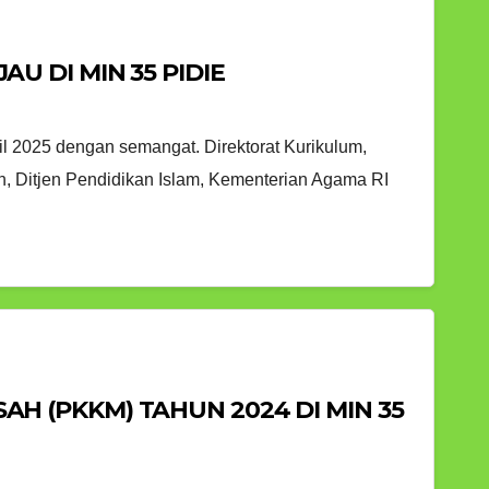
U DI MIN 35 PIDIE
il 2025 dengan semangat. Direktorat Kurikulum,
 Ditjen Pendidikan Islam, Kementerian Agama RI
AH (PKKM) TAHUN 2024 DI MIN 35