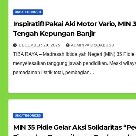
UNCATEGORIZED
Inspiratif! Pakai Aki Motor Vario, MIN 
Tengah Kepungan Banjir
DECEMBER 20, 2025
ADMINPAKRAJABUSU
TIBA RAYA – Madrasah Ibtidaiyah Negeri (MIN) 35 Pidie
menyelesaikan tanggung jawab pendidikan. Meski wilay
pemadaman listrik total, pembagian…
UNCATEGORIZED
MIN 35 Pidie Gelar Aksi Solidaritas “P