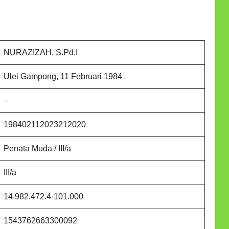
NURAZIZAH, S.Pd.I
Ulei Gampong, 11 Februari 1984
–
198402112023212020
Penata Muda / III/a
III/a
14.982.472.4-101.000
1543762663300092