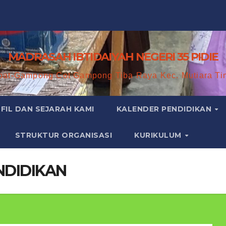
MADRASAH IBTIDAIYAH NEGERI 35 PIDIE
bat-Gampong Cot Gampong Tiba Raya Kec. Mutiara Ti
FIL DAN SEJARAH KAMI
KALENDER PENDIDIKAN
STRUKTUR ORGANISASI
KURIKULUM
NDIDIKAN