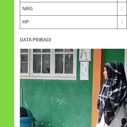
NRG
:
HP
:
DATA PRIBADI