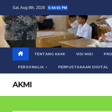
Skip
Sat. Aug 8th, 2026
5:44:02 PM
to
content
Jln. Reu
TENTANG KAMI
VISI MISI
PRO
PERSONALIA
PERPUSTAKAAN DIGITAL
AKMI