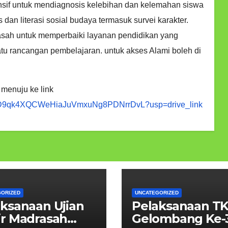
sif untuk mendiagnosis kelebihan dan kelemahan siswa
s dan literasi sosial budaya termasuk survei karakter.
asah untuk memperbaiki layanan pendidikan yang
tu rancangan pembelajaran. untuk akses Alami boleh di
 menuju ke link
s/103D9qk4XQCWeHiaJuVmxuNg8PDNrrDvL?usp=drive_link
GORIZED
UNCATEGORIZED
ksanaan Ujian
Pelaksanaan T
ir Madrasah
Gelombang Ke-