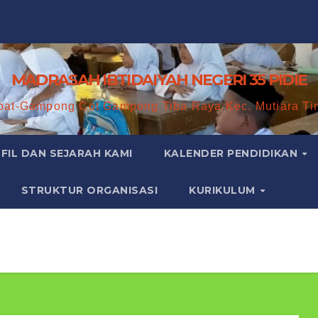
MADRASAH IBTIDAIYAH NEGERI 35 PIDIE
bat-Gampong Cot Gampong Tiba Raya Kec. Mutiara Ti
FIL DAN SEJARAH KAMI
KALENDER PENDIDIKAN
STRUKTUR ORGANISASI
KURIKULUM