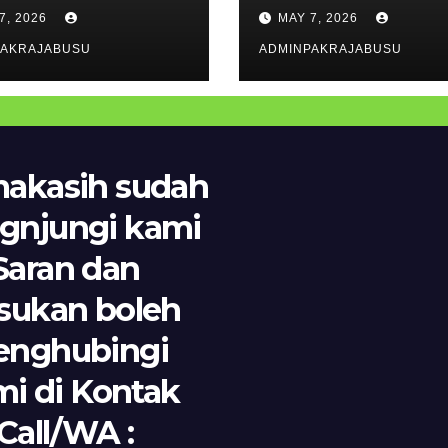
a Kelas VI MIN
Siswa Kelas VI 
7, 2026
MAY 7, 2026
idie Berjalan
35 Pidie Berjala
car
PAKRAJABUSU
Lancar
ADMINPAKRAJABUSU
makasih sudah
gnjungi kami
Saran dan
sukan boleh
nghubingi
i di Kontak
Call/WA :