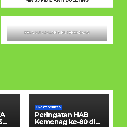
MIN 35 PIDIE ANTI BULLYING
BELAJAR ADALAH MENYENANGKAN
UNCATEGORIZED
KA
Peringatan HAB
3
Kemenag ke-80 di