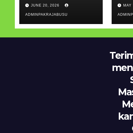
Semester Genap TP
Sisw
JUNE 20, 2026
MAY 
2025/2026, Apresiasi
35 P
Prestasi Siswa
ADMINPAKRAJABUSU
Lan
ADMIN
Teri
men
Ma
Me
kam