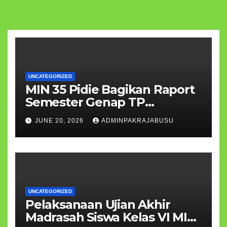
UNCATEGORIZED
MIN 35 Pidie Bagikan Raport
Semester Genap TP
2025/2026, Apresiasi Prestasi
JUNE 20, 2026
ADMINPAKRAJABUSU
Siswa
UNCATEGORIZED
Pelaksanaan Ujian Akhir
Madrasah Siswa Kelas VI MIN