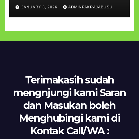
Khidmat Hingga Kemeriahan
JANUARY 3, 2026
ADMINPAKRAJABUSU
Prestasi Siswa MI
Terimakasih sudah
mengnjungi kami Saran
dan Masukan boleh
Menghubingi kami di
Kontak Call/WA :